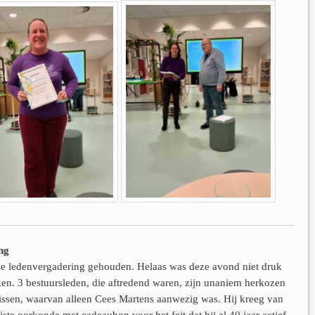
ng
kse ledenvergadering gehouden. Helaas was deze avond niet druk
en. 3 bestuursleden, die aftredend waren, zijn unaniem herkozen
rissen, waarvan alleen Cees Martens aanwezig was. Hij kreeg van
ste oorkonde met cadeaubon voor het feit dat hij al 40 jaar actief