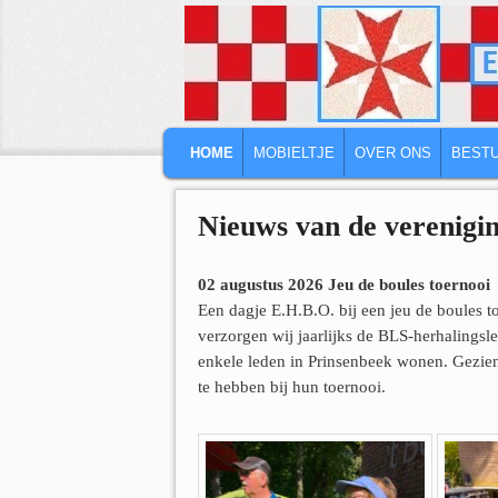
MAIN MENU
SKIP TO PRIMARY CONTENT
SKIP TO SECONDARY CONTENT
HOME
MOBIELTJE
OVER ONS
BEST
Nieuws van de verenigi
02 augustus 2026 Jeu de boules toernooi
Een dagje E.H.B.O. bij een jeu de boules t
verzorgen wij jaarlijks de BLS-herhalingsl
enkele leden in Prinsenbeek wonen. Gezie
te hebben bij hun toernooi.